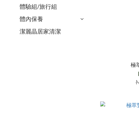
體驗組/旅行組
體內保養
潔麗晶居家清潔
極
N