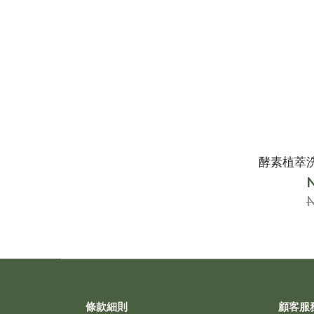
酵素植萃洗
N
條款細則
顧客服