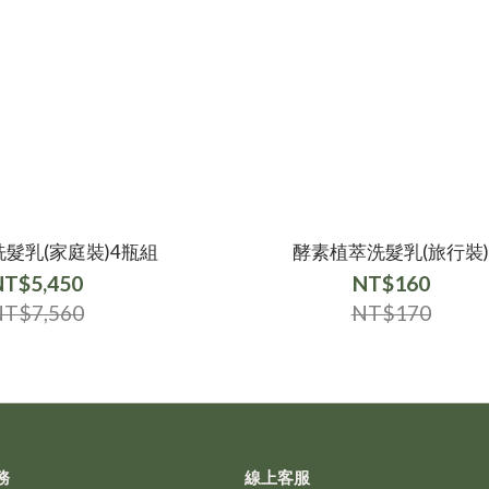
髮乳(家庭裝)4瓶組
酵素植萃洗髮乳(旅行裝
NT$5,450
NT$160
T$7,560
NT$170
務
線上客服