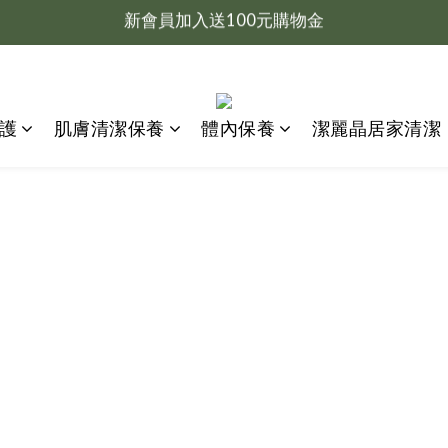
新會員加入送100元購物金
推薦好友下單，LINE點數8%回饋
新會員加入送100元購物金
養護
肌膚清潔保養
體內保養
潔麗晶居家清潔