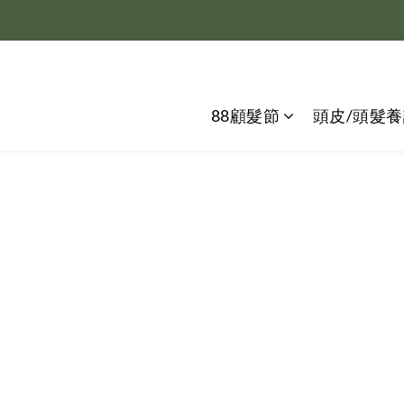
88顧髮節
頭皮/頭髮